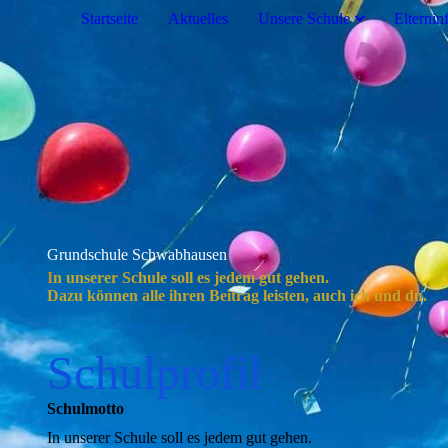
Startseite
Aktuelles
Unsere Schule
Elternin
Grundschule Schwabhausen
I
n unserer Schule soll es jedem gut gehen.
Dazu können alle ihren Beitrag leisten, auch ich und du.
Schulprofil
Schulmotto
In unserer Schule soll es jedem gut gehen.