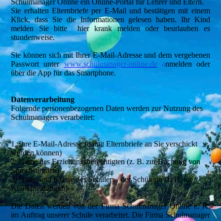
Schulmanager Online ein Online-Portal für Lehrer und Eltern.
Sie erhalten Elternbriefe per E-Mail und bestätigen mit einem
Klick, dass Sie die Informationen gelesen haben. Ihr Kind
melden Sie bitte hier krank melden oder beurlauben es
stundenweise.
Sie können sich mit Ihrer E-Mail-Adresse und dem vergebenen
Passwort unter
www.schulmanager-online.de
a
nmelden oder
über die App für das Smartphone.
Datenverarbeitung
Folgende personenbezogenen Daten werden zur Nutzung des
Schulmanagers verarbeitet:
1. Ihre E-Mail-Adresse (damit Elternbriefe an Sie verschickt
werden können)
2. Name des Erziehungsberechtigten (z. B. zur Buchung von
Sprechstunden)
3. Name und Klasse des Schülers / der Schülerin (z. B. für
Krankmeldungen)
Die Daten werden von der Firma Schulmanager Online e. K.
im Auftrag unserer Schule verarbeitet. Die Firma Schulmanager