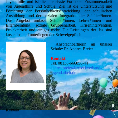
Jugendhilfe und ist die intensivste Form der Zusammenarbeit
von Jugendhilfe und Schule. Ziel ist die Unterstützung und
Förderung der Persönlichkeitsentwicklung, der schulischen
Ausbildung und der sozialen Integration der Schüler*innen.
Das Angebot umfasst Schüler*innen, Lehrer*innen- und
Elternberatung, soziale Gruppenarbeit, Krisenintervention,
Projektarbeit und einiges mehr. Die Leistungen der Jas sind
kostenlos und unterliegen der Schweigepflicht.
Ansprechpartnerin an unserer
Schule: Fr. Andrea Breier
Kontakt:
Tel. 08138-666858-44
andrea.breier@zweckverband-
jugendarbeit.de
Kontakt